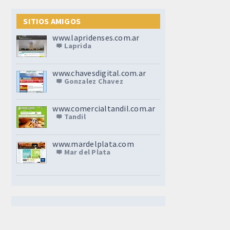
SITIOS AMIGOS
www.lapridenses.com.ar
Laprida
www.chavesdigital.com.ar
Gonzalez Chavez
www.comercialtandil.com.ar
Tandil
www.mardelplata.com
Mar del Plata