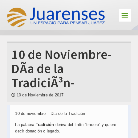
☰
Cultura
Deportes
Interes
10 de Noviembre-
En primera persona
DÃ­a de la
Personajes
TradiciÃ³n-
Juarenses en el exterior
10 de Noviembre de 2017
🕔
Educación
Jóvenes Juarenses
10 de noviembre – Día de la Tradición
Contacto
La palabra
Tradición
deriva del Latín “tradere” y quiere
decir donación o legado.