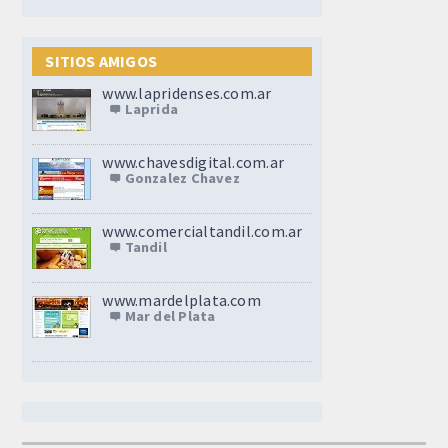
SITIOS AMIGOS
www.lapridenses.com.ar
Laprida
www.chavesdigital.com.ar
Gonzalez Chavez
www.comercialtandil.com.ar
Tandil
www.mardelplata.com
Mar del Plata