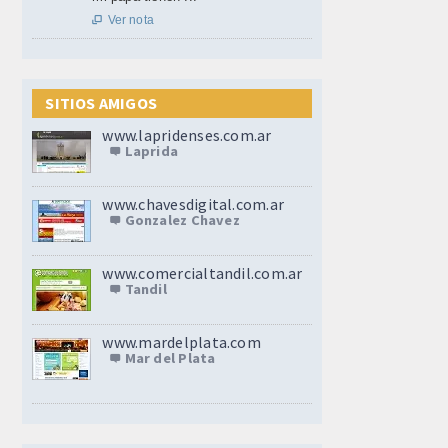
Ver nota

SITIOS AMIGOS
www.lapridenses.com.ar
Laprida
www.chavesdigital.com.ar
Gonzalez Chavez
www.comercialtandil.com.ar
Tandil
www.mardelplata.com
Mar del Plata