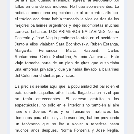
de la Plata, cuando intentaba regresar al aeropuerto por
fallas en uno de sus motores. No hubo sobrevivientes. La
noticia conmocionó especialmente al ambiente artístico:
el trágico accidente había truncado la vida de dos de los
mejores bailarines argentinos y dejó incompletas muchas
carreras brillantes LOS PRIMEROS BAILARINES Norma
Fontenla y José Neglia perdieron la vida en el accidente.
Junto a ellos viajaban Sara Bochkovsky, Rubén Estanga,
Margarita Fernández, Marta Raspanti, Carlos
Santamarina, Carlos Schiaffino, Antonio Zambrana . Este
viaje formaba parte de un plan de giras que auspiciaba
una empresa privada y que ya había llevado a bailarines
del Colón por distintas provincias.
Es preciso señalar aquí que la popularidad del ballet en el
país durante aquellos años había llegado a un nivel que
no tenía antecedentes. El acceso gratuito a los
espectáculos, no sólo en el interior sino también al aire
libre en Buenos Aires y en funciones matinales los
domingos para chicos y adolescentes, habían provocado
un fenómeno que no iba a volver a repetirse hasta
muchos años después. Norma Fontenla y José Neglia,