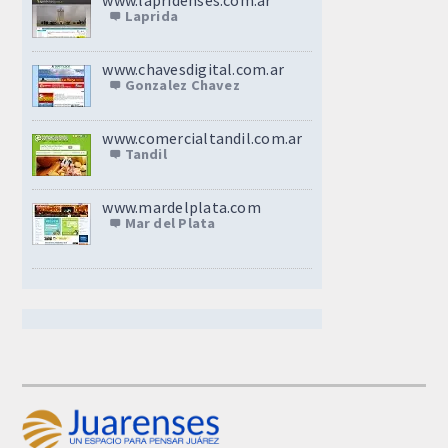
www.lapridenses.com.ar
Laprida
www.chavesdigital.com.ar
Gonzalez Chavez
www.comercialtandil.com.ar
Tandil
www.mardelplata.com
Mar del Plata