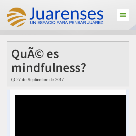
☰
Cultura
Deportes
Interes
QuÃ© es
En primera persona
mindfulness?
Personajes
27 de Septiembre de 2017
🕔
Juarenses en el exterior
Educación
Jóvenes Juarenses
Contacto