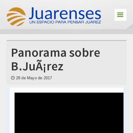
☰
Cultura
Deportes
Interes
Panorama sobre
En primera persona
B.JuÃ¡rez
Personajes
28 de Mayo de 2017
🕔
Juarenses en el exterior
Educación
Jóvenes Juarenses
Contacto