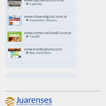
www.lapridenses.com.ar
Laprida
www.chavesdigital.com.ar
Gonzalez Chavez
www.comercialtandil.com.ar
Tandil
www.mardelplata.com
Mar del Plata