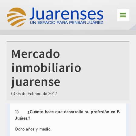
☰
Cultura
Deportes
Interes
Mercado
En primera persona
inmobiliario
Personajes
juarense
Juarenses en el exterior
05 de Febrero de 2017
🕔
Educación
Jóvenes Juarenses
1)
¿Cuánto hace que desarrolla su profesión en B.
Juárez?
Contacto
Ocho años y medio.