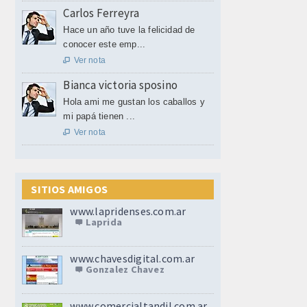
Carlos Ferreyra
Hace un año tuve la felicidad de
conocer este emp...
Ver nota

Bianca victoria sposino
Hola ami me gustan los caballos y
mi papá tienen ...
Ver nota

SITIOS AMIGOS
www.lapridenses.com.ar
Laprida
www.chavesdigital.com.ar
Gonzalez Chavez
www.comercialtandil.com.ar