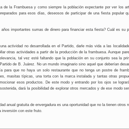
ta de la Frambuesa y como siempre la población expectante por ver los art
 preparados para esos días, deseosos de participar de una fiesta popular q
tos años importantes sumas de dinero para financiar esta fiesta? Cuál es su p
una actividad no desarrollada en el Partido, darle más vida a las localidad
ollar otras actividades a partir de la producción de la frambuesa. Aunque par
evancia, tal vez esté faltando que la población en su conjunto sea la prin
artido de B. Juárez. No un mundo imaginario sino aquel que deberían desarr
ía para que no haya un solo restaurante que no tenga un postre de fram
s, masitas típicas, una torta con la marca instalada y tantas otras propu
mocionar esos productos. De este modo y entrando por los ojos se lograr
ostenida, dará la posibilidad de explorar otros mercados y de ese modo sent
idad anual gratuita de envergadura es una oportunidad que no la tienen otros r
inversión con este fruto.