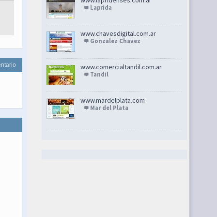
www.lapridenses.com.ar
Laprida
www.chavesdigital.com.ar
Gonzalez Chavez
ntario
www.comercialtandil.com.ar
Tandil
www.mardelplata.com
Mar del Plata