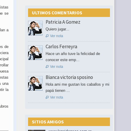
istas
ULTIMOS COMENTARIOS
ue se
Patricia A Gomez
Quiero jugar...
lan a
Ver nota

Carlos Ferreyra
es de
eciera
Hace un año tuve la felicidad de
cipal
conocer este emp...
ollar
Ver nota

buesa
Bianca victoria sposino
estas
á una
Hola ami me gustan los caballos y mi
ir la
papá tienen ...
Ver nota

ubros
SITIOS AMIGOS