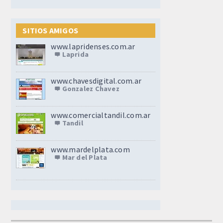
SITIOS AMIGOS
www.lapridenses.com.ar
Laprida
www.chavesdigital.com.ar
Gonzalez Chavez
www.comercialtandil.com.ar
Tandil
www.mardelplata.com
Mar del Plata