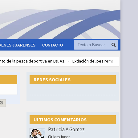
VENES JUARENSES
CONTACTO
to de la pesca deportiva en Bs. As.
Extinción del pez remo gigante
su propia fintech
La ideología bloquea la inteligencia
Día de la Antàr
ida
El lenguaje inclusivo
Trivia Concurso ¿Qué sabes de Juárez?
REDES SOCIALES
59
ULTIMOS COMENTARIOS
Patricia A Gomez
Quiero jugar...