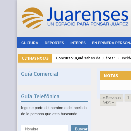
CULTURA
DEPORTES
INTERES
EN PRIMERA PERSON
Concurso: ¿Qué sabes de Juárez?
Incid
ULTIMAS NOTAS
Día del Escudo Nacional
Reglamento de 
Extinción del pez remo gigante
CAME y 
Guía Comercial
NOTAS
Guía Telefónica
« Previous
1
Next »
Ingrese parte del nombre o del apellido
de la persona que esta buscando.