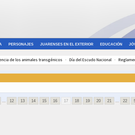
A
PERSONAJES
JUARENSES EN EL EXTERIOR
EDUCACIÓN
JÓ
encia de los animales transgénicos
Día del Escudo Nacional
Reglamen
la pesca deportiva en Bs. As.
Extinción del pez remo gigante
CAME y 
su propia fintech
La ideología bloquea la inteligencia
Día de la Antàrt
...
12
13
14
15
16
17
18
19
20
21
...
22