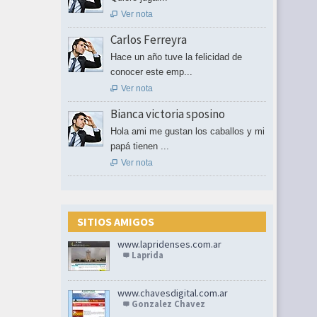
Ver nota

Carlos Ferreyra
Hace un año tuve la felicidad de
conocer este emp...
Ver nota

Bianca victoria sposino
Hola ami me gustan los caballos y mi
papá tienen ...
Ver nota

SITIOS AMIGOS
www.lapridenses.com.ar
Laprida
www.chavesdigital.com.ar
Gonzalez Chavez