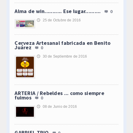
Alma de win........... Ese lugar..........
0
25 de Octubre de 2016
🕔
Cerveza Artesanal fabricada en Benito
Juárez
0
30 de Septiembre de 2016
🕔
ARTERIA / Rebeldes ... como siempre
fuimos
0
08 de Junio de 2016
🕔
GABRIEL TRIO
0