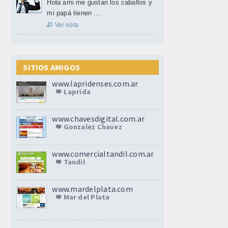
Hola ami me gustan los caballos y
mi papá tienen ...
Ver nota

SITIOS AMIGOS
www.lapridenses.com.ar
Laprida
www.chavesdigital.com.ar
Gonzalez Chavez
www.comercialtandil.com.ar
Tandil
www.mardelplata.com
Mar del Plata