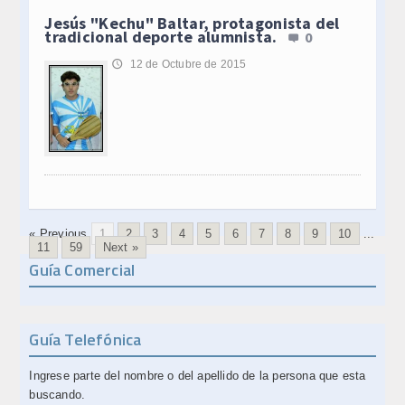
Jesús "Kechu" Baltar, protagonista del
tradicional deporte alumnista.
0
12 de Octubre de 2015
🕔
« Previous
1
2
3
4
5
6
7
8
9
10
...
11
59
Next »
Guía Comercial
Guía Telefónica
Ingrese parte del nombre o del apellido de la persona que esta
buscando.